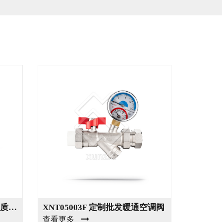
XNT05002B 制造商销售高品质暖通空调阀门
XNT05003F 定制批发暖通空调阀
XNT05
查看更多
查看更